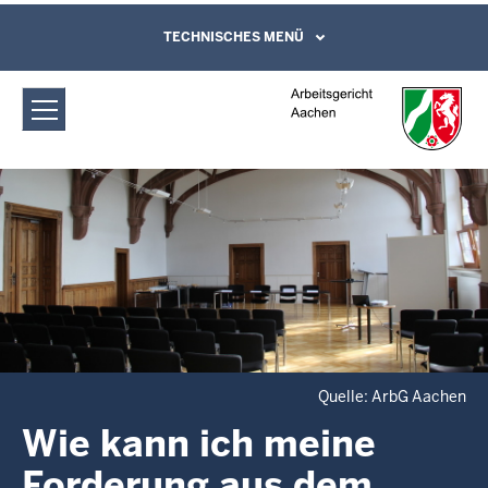
Direkt zum Inhalt
Arbeitsgericht Aachen:
TECHNISCHES MENÜ
Leichte Sprache, Gebärdensprachenvideo
und Kontaktformular
Zwangsvollstreckung
Quelle: ArbG Aachen
Wie kann ich meine
Forderung aus dem