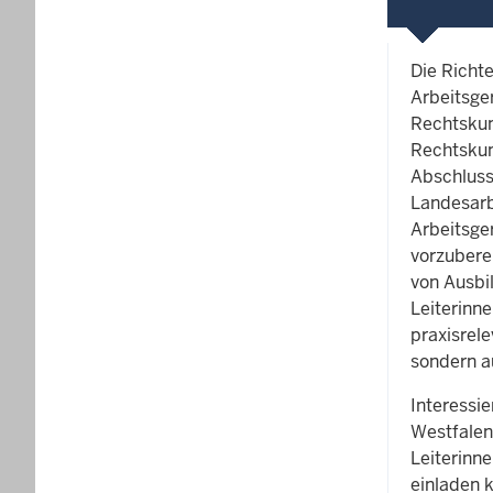
Die Richt
Arbeitsger
Rechtskun
Rechtskun
Abschluss
Landesarb
Arbeitsge
vorzubere
von Ausbi
Leiterinn
praxisrele
sondern a
Interessi
Westfalen
Leiterinn
einladen 