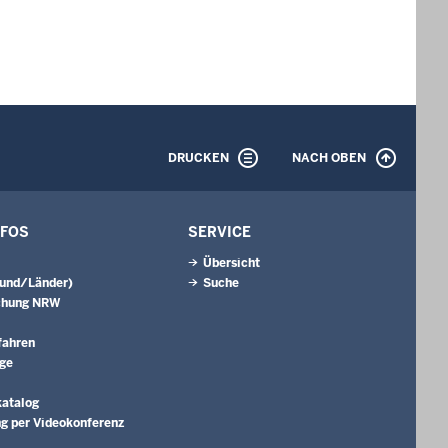
DRUCKEN
NACH OBEN
NFOS
SERVICE
Übersicht
Bund/Länder)
Suche
chung NRW
fahren
äge
katalog
g per Videokonferenz