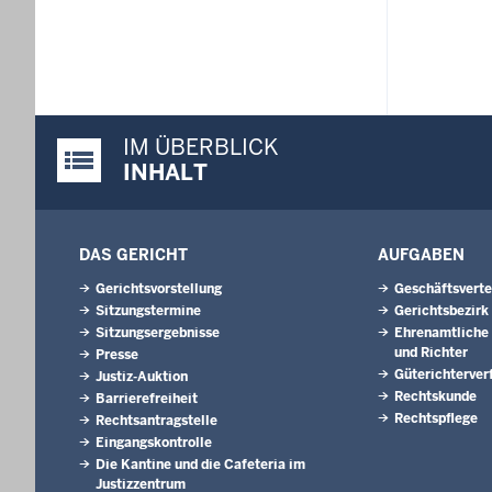
IM ÜBERBLICK
Justiz-Portal im Überblick:
INHALT
DAS GERICHT
AUFGABEN
Gerichtsvorstellung
Geschäftsverte
Sitzungstermine
Gerichtsbezirk
Sitzungsergebnisse
Ehrenamtliche 
und Richter
Presse
Güterichterver
Justiz-Auktion
Rechtskunde
Barrierefreiheit
Rechtspflege
Rechtsantragstelle
Eingangskontrolle
Die Kantine und die Cafeteria im
Justizzentrum