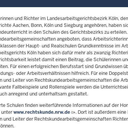
erinnen und Richter im Landesarbeitsgerichtsbezirk Köln, d
ichte Aachen, Bonn, Köln und Siegburg angehören, haben sich
deunterricht in den Schulen des Gerichtsbezirks zu erteile
dearbeitsgemeinschaften angeboten, dass Arbeitsrichterinn
klassen der Haupt- und Realschulen Grundkenntnisse im Arb
eitsgerichts Köln haben sich dafür mehr als zwanzig Richteri
richtsbarkeit leistet damit einen Beitrag, die Schülerinnen 
iten. Für einen erfolgreichen Berufsstart sind Grundwissen ü
ldungs- oder Arbeitsverhältnissen hilfreich. Für eine Doppel
en und Leiter von Rechtskundearbeitsgemeinschaften die Arbe
vante Fallbeispiele und Rollenspiele werden die Unterrichtsei
uch anregend und unterhaltsam gestaltet.
erte Schulen finden weiterführende Informationen auf der H
 unter
www.rechtskunde.nrw.de
. Dort ist außerdem eine
en und Leiter der Rechtskundearbeitsgemeinschaften Richteri
können.