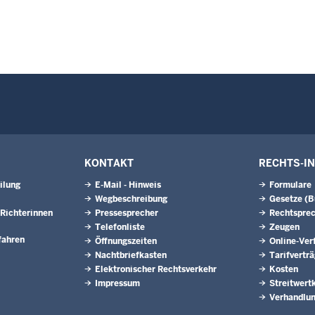
KONTAKT
RECHTS-I
ilung
E-Mail - Hinweis
Formulare
Wegbeschreibung
Gesetze (
Richterinnen
Pressesprecher
Rechtspre
Telefonliste
Zeugen
fahren
Öffnungszeiten
Online-Ver
Nachtbriefkasten
Tarifvertr
Elektronischer Rechtsverkehr
Kosten
Impressum
Streitwert
Verhandlun