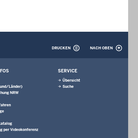
DRUCKEN
NACH OBEN
NFOS
SERVICE
Übersicht
Bund/Länder)
Suche
chung NRW
fahren
äge
katalog
g per Videokonferenz