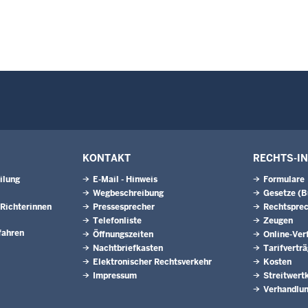
KONTAKT
RECHTS-I
ilung
E-Mail - Hinweis
Formulare
Wegbeschreibung
Gesetze (
Richterinnen
Pressesprecher
Rechtspre
Telefonliste
Zeugen
fahren
Öffnungszeiten
Online-Ver
Nachtbriefkasten
Tarifvertr
Elektronischer Rechtsverkehr
Kosten
Impressum
Streitwert
Verhandlun