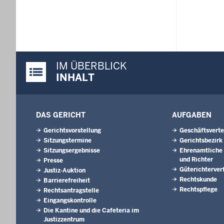
IM ÜBERBLICK
Justiz-Portal im Überblick:
INHALT
DAS GERICHT
AUFGABEN
Gerichtsvorstellung
Geschäftsverte
Sitzungstermine
Gerichtsbezirk
Sitzungsergebnisse
Ehrenamtliche 
und Richter
Presse
Güterichterver
Justiz-Auktion
Rechtskunde
Barrierefreiheit
Rechtspflege
Rechtsantragstelle
Eingangskontrolle
Die Kantine und die Cafeteria im
Justizzentrum