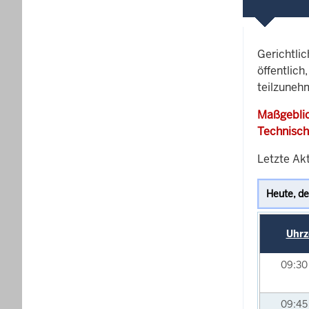
Gerichtli
öffentlich
teilzunehm
Maßgeblic
Technisch
Letzte Ak
Uhrz
09:3
09:4