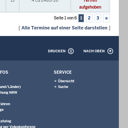
15
4 Ca 2480/26
Termin
aufgehoben
Seite 1 von 6
1
2
3
»
[
Alle Termine auf einer Seite darstellen
]
DRUCKEN
NACH OBEN
NFOS
SERVICE
Übersicht
Bund/Länder)
Suche
chung NRW
fahren
äge
katalog
g per Videokonferenz