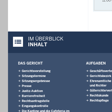
11:00
IM ÜBERBLICK
Justiz-Portal im Überblick:
INHALT
DAS GERICHT
AUFGABEN
Gerichtsvorstellung
Geschäftsverte
Sitzungstermine
Gerichtsbezirk
Sitzungsergebnisse
Ehrenamtliche 
und Richter
Presse
Güterichterver
Justiz-Auktion
Rechtskunde
Barrierefreiheit
Rechtspflege
Rechtsantragstelle
Eingangskontrolle
Die Kantine und die Cafeteria im