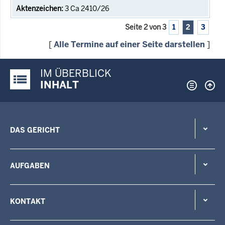
3 Ca 2410/26
Seite 2 von 3
1
2
3
[
Alle Termine auf einer Seite darstellen
]
IM ÜBERBLICK
Justiz-Portal im Überblick:
INHALT
DAS GERICHT
AUFGABEN
KONTAKT