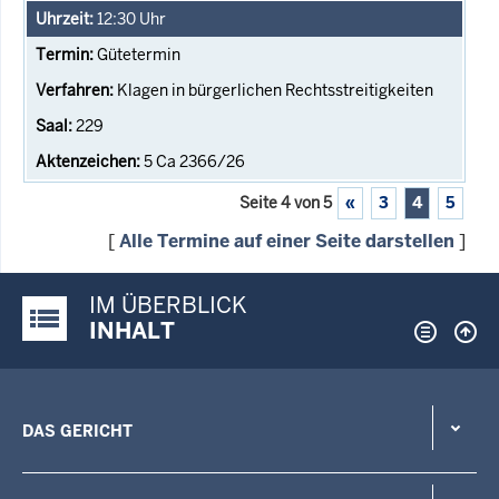
12:30
Uhr
Gütetermin
Klagen in bürgerlichen Rechtsstreitigkeiten
229
5 Ca 2366/26
Seite 4 von 5
«
3
4
5
[
Alle Termine auf einer Seite darstellen
]
IM ÜBERBLICK
Justiz-Portal im Überblick:
INHALT
DAS GERICHT